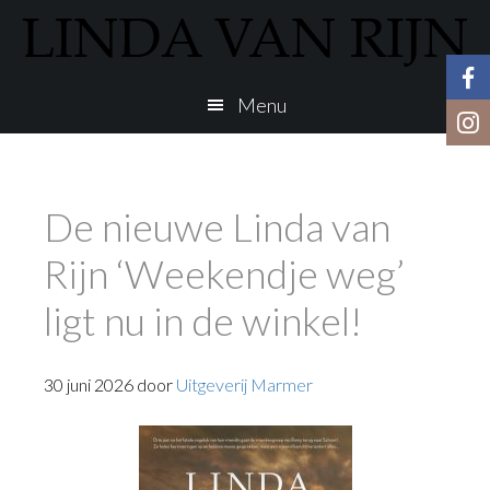
Door
naar
de
Menu
hoofd
inhoud
De nieuwe Linda van
Rijn ‘Weekendje weg’
ligt nu in de winkel!
30 juni 2026
door
Uitgeverij Marmer